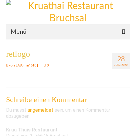
Menü
Willkommen
retlogo
28
Mittagskarte
JULI 2020
von
LA8pimi1510
|
|
0
Abendkarte
Bilder
Schreibe einen Kommentar
Du musst
angemeldet
sein, um einen Kommentar
abzugeben.
Krua Thais Restaurant
Dieselweg 2, 76646 Bruchsal