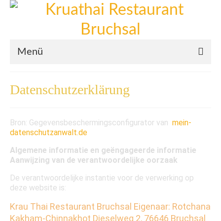
Menü
Willkommen
Datenschutzerklärung
Mittagskarte
Abendkarte
Bron: Gegevensbeschermingsconfigurator van
mein-
datenschutzanwalt.de
Bilder
Algemene informatie en geëngageerde informatie
Aanwijzing van de verantwoordelijke oorzaak
De verantwoordelijke instantie voor de verwerking op
deze website is:
Krau Thai Restaurant Bruchsal
Eigenaar: Rotchana
Kakham-Chinnakhot
Dieselweg 2, 76646 Bruchsal