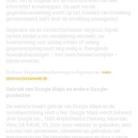
doen. Het is mogelijk om te communiceren met een
informatief e-mailrapport. De aard van de
gegevensverwerking wordt op het moment van intrekking
gecontroleerd, blijft door de intrekking onaangetast.
Gegevens via de contactformuleier vergroot, blijven
bijvens totdat u om verwijdering verzoekt, uw
toestemming voor opslag intrekt of zolang
gegevensopslag nooit lang nodig is. Dwingende
huwelijksbepalingen – met naam bewaartermijnen –
blijven onverlet.
Eindbron: Gegevensbeschermingsconfigurator van
mein-
datenschutzanwalt.de
Gebruik van Google Maps en andere Google-
producten
De website maakt gebruik van Google Maps en de
routebeschrijving vindt u hier. Google Maps wordt beheerd
door Google Inc., 1600 Amphitheatre Parkway, Mountain
View, CA 94043, VS. Door onze website te gebruiken, test
u in met het verzamelen, verwerken en gebruiken van
anautomatische Verzamelden gegevens en door u vaste