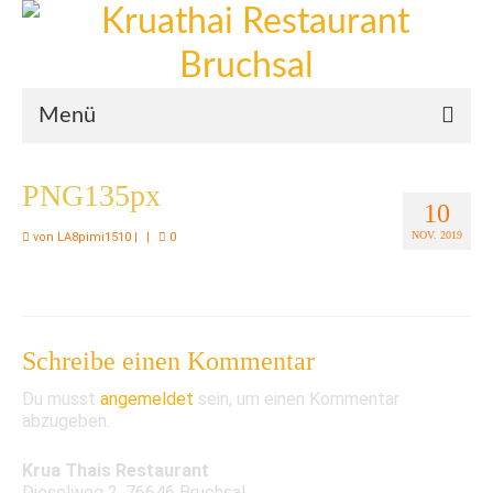
Menü
Willkommen
PNG135px
10
Mittagskarte
NOV. 2019
von
LA8pimi1510
|
|
0
Abendkarte
Bilder
Schreibe einen Kommentar
Du musst
angemeldet
sein, um einen Kommentar
abzugeben.
Krua Thais Restaurant
Dieselweg 2, 76646 Bruchsal