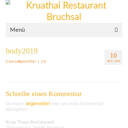
Menü
Willkommen
body2019
10
Mittagskarte
NOV. 2019
von
LA8pimi1510
|
|
0
Abendkarte
Bilder
Schreibe einen Kommentar
Du musst
angemeldet
sein, um einen Kommentar
abzugeben.
Krua Thais Restaurant
Dieselweg 2, 76646 Bruchsal