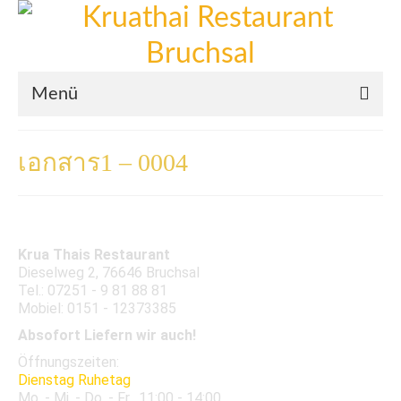
Menü
Willkommen
เอกสาร1 – 0004
Mittagskarte
Abendkarte
Krua Thais Restaurant
Bilder
Dieselweg 2, 76646 Bruchsal
Tel.: 07251 - 9 81 88 81
Mobiel: 0151 - 12373385
Absofort Liefern wir auch!
Öffnungszeiten:
Dienstag Ruhetag
Mo. - Mi. - Do. - Fr.
11:00 - 14:00