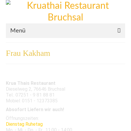
Menü
Willkommen
Frau Kakham
Mittagskarte
Abendkarte
Krua Thais Restaurant
Bilder
Dieselweg 2, 76646 Bruchsal
Tel.: 07251 - 9 81 88 81
Mobiel: 0151 - 12373385
Absofort Liefern wir auch!
Öffnungszeiten:
Dienstag Ruhetag
Mo. - Mi. - Do. - Fr.
11:00 - 14:00